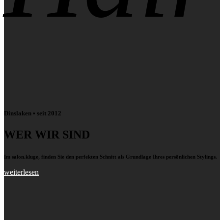
Dinslaken • seit 2012
WER WIR SIND
Im salon.kluge, finden Sie den perfekten Schnitt als Grundlage Ihres persönlichen Stylings.
weiterlesen