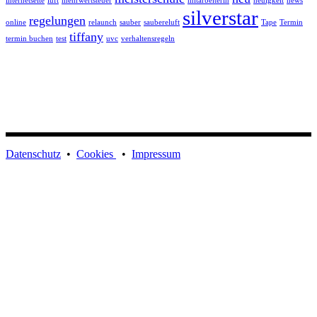
internetseite
luft
mehrwertsteuer
mitarbeiterin
neuigkeit
news
silverstar
regelungen
online
relaunch
sauber
saubereluft
Tape
Termin
tiffany
termin buchen
test
uvc
verhaltensregeln
Datenschutz
•
Cookies
•
Impressum