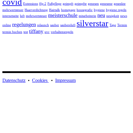
covid
Extensions
ffp-2
Fußpflege
geimpft
geimpfte
genesen
genesene
gesenkte
mehrwertsteuer
Haarverdichtung
Hairtalk
homepage
housegrafic
hygiene
hygiene regeln
meisterschule
neu
internetseite
luft
mehrwertsteuer
mitarbeiterin
neuigkeit
news
silverstar
regelungen
online
relaunch
sauber
saubereluft
Tape
Termin
tiffany
termin buchen
test
uvc
verhaltensregeln
Datenschutz
•
Cookies
•
Impressum